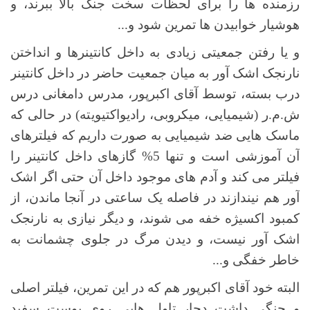
رزمنده ها را برای لحظات سخت جنگ بالا ببرند، و
هوشیار خوابیدن ها تمرین شود و...
و یا رفتن جمعیتی زیادی به داخل کانتینرها و انداختن
نارنجک اشک آور به میان جمعیت حاضر در داخل کانتینر
درب بسته، توسط آقای اکبرپور، مدرس دامغانی درس
ش.م.ر (شیمیایی، میکروبی، رادیواکتیویته) در حالی که
ماسک هایی ضد شیمیایی به صورت داریم که فیلترهای
آن آموزشی است و تنها 5% گازهای داخل کانتینر را
فیلتر می کند و آدم های موجود داخل آن حتی اگر اشک
آور هم نیندازند در فاصله یک ساعتی در آنجا ماندن، از
کمبود اکسیژه خفه می شوند، و دیگر نیازی به نارنجک
اشک آور نیست، و دیدن مرگ در جلوی چشمانت به
خاطر خفگی و...
البته خود آقای اکبرپور هم که در این تمرین، فیلتر اصلی
و جنگی داشت دچار تاول هایی روی پوست سفید