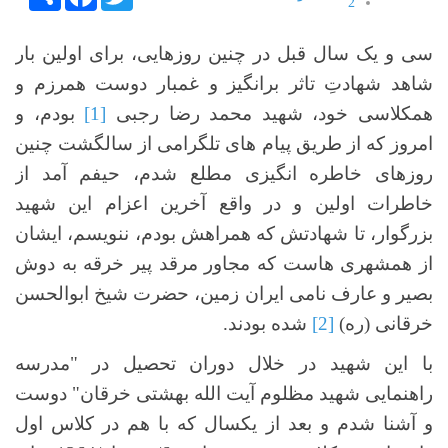
2
3
4
سی و یک سال قبل در چنین روزهایی، برای اولین بار
5
شاهد شهادتِ تاثر برانگیز و غمبار دوست همرزم و
همکلاسی خود، شهید محمد رضا رجبی
[1]
بودم، و
امروز که از طریق پیام های تلگرامی از سالگشت چنین
روزهای خاطره انگیزی مطلع شدم، حیفم آمد از
خاطرات اولین و در واقع آخرین اعزام این شهید
بزرگوار، تا شهادتش که همراهش بودم، ننویسم، ایشان
از همشهری هاست که مجاور مرقد پیر خرقه به دوش
بصیر و عارف نامی ایران زمین، حضرت شیخ ابوالحسن
خرقانی (ره)
[2]
شده بودند.
با این شهید در خلال دوران تحصیل در "مدرسه
راهنمایی شهید مظلوم آیت الله بهشتی خرقان" دوست
و آشنا شدم و بعد از یکسال که با هم در کلاس اول