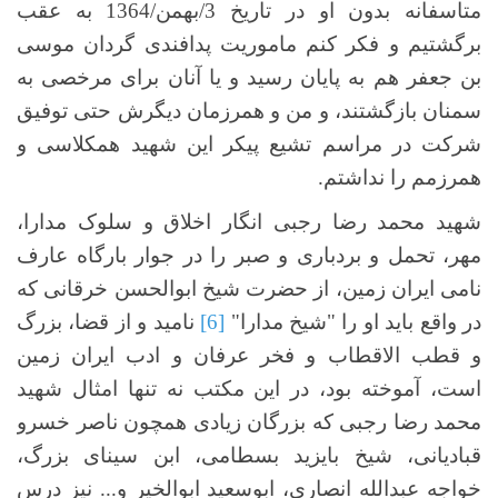
متاسفانه بدون او در تاریخ 3/بهمن/1364 به عقب
برگشتیم و فکر کنم ماموریت پدافندی گردان موسی
بن جعفر هم به پایان رسید و یا آنان برای مرخصی به
سمنان بازگشتند، و من و همرزمان دیگرش حتی توفیق
شرکت در مراسم تشیع پیکر این شهید همکلاسی و
همرزمم را نداشتم.
شهید محمد رضا رجبی انگار اخلاق و سلوک مدارا،
مهر، تحمل و بردباری و صبر را در جوار بارگاه عارف
نامی ایران زمین، از حضرت شیخ ابوالحسن خرقانی که
در واقع باید او را "شیخ مدارا"
[6]
نامید و از قضا، بزرگ
و قطب الاقطاب و فخر عرفان و ادب ایران زمین
است، آموخته بود، در این مکتب نه تنها امثال شهید
محمد رضا رجبی که بزرگان زیادی همچون ناصر خسرو
قبادیانی، شیخ بایزید بسطامی، ابن سینای بزرگ،
خواجه عبدالله انصاری، ابوسعید ابوالخیر و... نیز درس