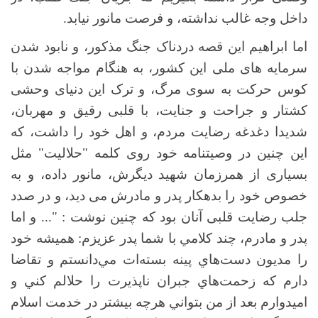
داخل وجه غالب نداشته، و فرصت مانور نیابد.
اما ابراهیم این قصه دردناک جنگ مذکور، و نابود شدن
سرمایه های ملی این کشور، به هنگام مواجه شدن با
کوس حرکت به سوی مرگ، و ترک این دنیای وحشی
کشتار و جراحت و جنایت، با قلبی رقیق و مهربان،
شدیدا دغدغه رضایت مردم، و اهل خود را داشت، که
این چنین در وصیتنامه خود روی کلمه "حلالیت" مثل
بسیاری از همرزمان شهید دیگرش، مانور داده، و به
خصوص خود را بدهکار پدر و مادرش می دید، و در صدد
جلب رضایت قلبی آنان بود که چنین نوشت : "... و اما
پدر و مادرم، چند كلامي با شما پدر عزيزم: هميشه خود
را مديون دست‌هاي پينه‌ بسته‌ات مي‌دانستم و تقاضا
دارم كه زحمت‌هاي جبران ‌ناپذيرت را حلالم كني و
اميدوارم بعد از من بتواني هرچه بيشتر در خدمت اسلام