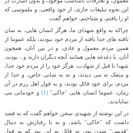
معمول، و تعارفات نامناسب موجود، و بدون اسارت در
این نحوه تبلیغات جاری، از خود واقعی، و ملموسی که
او را یافتم، و شناختم، خواهم گفت.
چراکه به واقع شهدای ما، هرگز انسان هایی، به سان
تافته های جدا بافته از مردم خود نبودند، بلکه عموما از
همین مردم معمول و عادی، و در بین آنان، همچون
آنان، با دغدغه هایی همانند آنچه دیگران دارند و... بودند،
شهدا تا قبل از شهادت، هرگز خود را از مردم خود جدا،
و منفک نه می دیدند، و نه به شانی خاص، و جدا از
مردم، برای خود قائل بودند، و به قول اهل رزم در آن
زمان، عموما انسان هایی "خاکی"
[1]
و خودمانی می
نمایاندند،
در این نوشته از شهیدی سخن خواهم گفت که نه قصد
داشت که "خاکی" باشد، و نه با رفتارش به دنبال
"قدیس" شدن بود، نه قائل به این بود که به قول