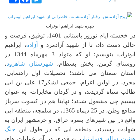
2
3
4
5
چهره شهید ابراهیم ابوتراب
در خجسته ایام نوروز باستانی 1401، توفیق، فرصت و
حالی دست داد، تا از شهید آزادمرد و
آزاده
، ابراهیم
ابوتراب بنویسم؛ او که متولد 3 مهرماه 1344 در
روستای گرمن، بخش بسطام،
شهرستان شاهرود
،
استان سمنان می باشند؛ تحصیلات اول راهنمایی،
مجرد، در اولین اعزام، جمعی لشکر17 علی بن ابی
طالب سپاه گردیدند، و در گردان مخابرات، به عنوان
بیسیم چی مشغول شدند؛ نهایتا هم در کسوت سرباز
مدافع وطن، در 25 دیماه 1365، در شلمچه، منطقه ایی
واقع در بین شهرهای بصره عراق، و خرمشهر ایران به
شهادت رسیدند، منطقه ایی که در طول این
جنگ
هشت ساله خسارتبار
، به قدری در آن عملیات های