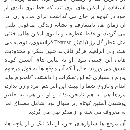
استفاده از ادکلن های بوی تند، که خط بوی بلندی از
خود در کوچه بر جای می گذاشت، برای مرد و زن، در
آن زمان ها، نامتعارف و نشانه زندگی طاغوتی تلقی
می گردید، و فقط عطرها، و یا بوی ادکلن هالی خنثی
مثل عطر گل رز (یا تیرُز Tearose فرانسوی)، توصیه می
شد، ولی ابراهیم هرگز قائل به چنین تفکر، و محدودیت
هایی این چنینی نبود؛ او به لباس های آستین کوتاه
عشق می ورزید، حال آنکه آن موقع ها به قول مرحوم
پدرم و بسیاری که این تفکرات را داشتند، "نامحرم نباید
اندام و بازوی شما را ببیند، این امر هم، مرد و زن ندارد،
مردها هم به هم نامحرمند!"، و او باز هم، به خاطر
پوشیدن آستین کوتاه زیر سوال بود، شامل مصداق امر
به معروف می شد، و از منکر نهی می گردید.
آن موقع ها شلوارهای جین، از بالا تنگ و از پاچه ها،