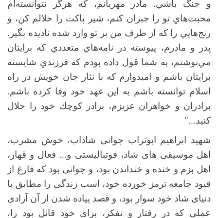
و جنگ باشي. مادر مهربانم، كه هرگز نتوانسته‌ام
محبت‌هاي تو را جبران كنم، شير پاكت را حلالم كن، و
رنج‌هايي را كه از طرف من بر تو وارد شده ناديده بگير.
پدر و مادرم، پيوسته در نامه‌هاي متعددي كه برايتان
مي‌نوشتم، به شما قول داده بودم كه فرزندي شايسته
برايتان باشم و اميدوارم كه با نثار جان خويش در راه
اسلام توانسته باشم به اين عهد خود وفا كرده باشم.
برادران و خواهران عزيزم، برادر كوچك خود را حلال
كنيد..."
شهید ابراهیم ابوتراب جوانی شاداب، خوش مشرب،
اهل موسیقی های شاد، فوتبالیستی و... فعال و قهار،
اهل بزم و خنده و خنداندن بود، و جوانی بود که فارغ از
قیود جامعه ترمز خورده خود، اسب زندگی را مطابق با
دنیای شاد خود سوار بود، و قصد پیاده شدن از آن آزادی
عملی که در رفتار و تفکر، برای خود قائل بود را،