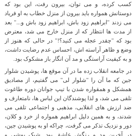
کسب کرده، و می توان، بیرون رفت، این بود که
دوستانش همواره باید بیرون از منزل خطاب به او فریاد
می زدند "ابراهیم زود باش، ابراهیم زود باش و..." بعد
از مدت ها انتظار که از منزل خارج می شد، معترض
بود که "چقدر عجله می کنید؟!" در حالی که هنوز از
وضع و ظاهر آراسته اش، احساس عدم رضایت داشت،
و به کیفیت آراستگی و مد آن انگار باز مشکوک بود.
در جامعه انقلاب زده ما در آن موقع ها، پوشیدن شلوار
جین که ما آن را "شلوار لی" می گفتیم، از مصادیق
همشکل و همقواره شدن با تیپ جوانان دوره طاغوت
تلقی می شد، و لذا پوشندگان این لباس ها، نامتعارف و
ضد ارزش های انقلابی، مذهبی و اجتماعی تلقی می
شدند، و به همین دلیل ابراهیم همواره از خرد و کلان،
دور و نزدیک تذکر می گرفت، چراکه او به پوشیدن جین،
در آخرین مد و رنگش عاشق بود. شیک پوشی و