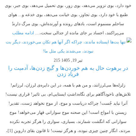
خود دارد، بوی تزویر می‌دهد، بوی زور، بوی تحمیل می‌دهد، بوی جبر، بوی
طمع با خود دارد، بوی تجاوز، بوی خیانت می‌دهد، بوی خدعه و... هوای
ساحلم مسموم است، بادهای رونده و آورنده‌اش، بوی مرگ دارندُ
می‌پراکنند، اجساد بر جای مانده از جدالی سخت،…
ادامه مطلب
تیر 19, 1405
215
در برهوت حال به هم خوردن‌ها و گیج زدن‌ها، آدمیت را
فریاد زدن
زلزله‌ها می‌لرزانند، و من هم با همه، در این دایره‌ی لرزان، لرزانم!
تلاش‌های ناخودآگاهم برای نگاه‌داشتِ ایستایی‌ام‌، بی تاثیر! قراری نیست!
آنرا نباید جُست! چراکه دریاست و موج، از موج نخواهد رَست، تقدیر!
زیستن با امواج است! این صحنه موج سوارانی قهار می‌خواهد! موج
سوارانی که انگشت شمارند، بسیاری، سواری را هرگز تجربه نکرده‌
مردند، انگار چنین چیزی نبوده، و هرگز نیست! تا قانون بقای داروین [1]،