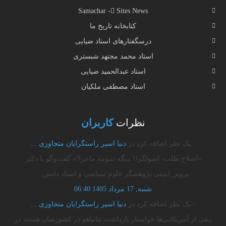
Samachar - ُSites News
کتابخانه تاریخ ما
درسگفتارهای استاد ضیایی
استاد محمد مجتهد شبستری
استاد عبدالحمید ضیایی
استاد مصطفی ملکیان
نظرات
کاربران
- یک نظر اضافه کرد در
دنیا اسیر راستگرایان متجاوزی‌ ...
«اصلاح طلب، اصولگرا؟ دیگه تمومه ماجرا!» گفت‌وگو با دکتر
پرویز_امینی پژوهشگر علوم سیاسی و استاد دانش...
شنبه, 17 مرداد 1405 06:40
- یک نظر اضافه کرد در
دنیا اسیر راستگرایان متجاوزی‌ ...
نیمی از آمریکایی‌ها خواستار بازداشت نتانیاهو در کشورشان هستند ️در