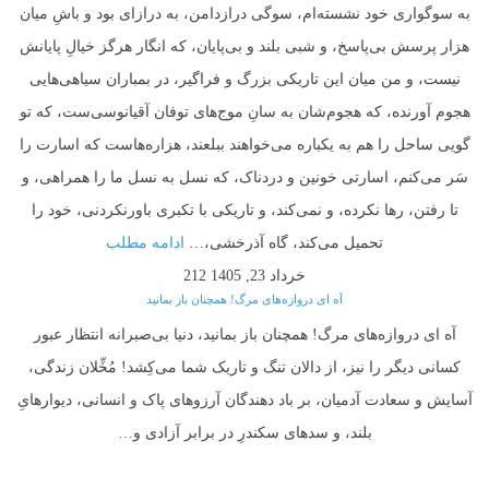
به سوگواری خود نشسته‌ام، سوگی درازدامن، به درازای بود و باشِ میان
هزار پرسش بی‌پاسخ، و شبی بلند و بی‌پایان، که انگار هرگز خیالِ پایانش
نیست، و من میان این تاریکی بزرگ و فراگیر، در بمباران سیاهی‌هایی
هجوم آورنده، که هجوم‌شان به سانِ موج‌های توفان آقیانوسی‌ست، که تو
گویی ساحل را هم به یکباره می‌خواهند ببلعند، هزاره‌هاست که اسارت را
سَر می‌کنم، اسارتی خونین و دردناک، که نسل به نسل ما را همراهی، و
تا رفتن، رها نکرده، و نمی‌کند، و تاریکی با تکبری باورنکردنی، خود را
تحمیل می‌کند، گاه آذرخشی،…
ادامه مطلب
خرداد 23, 1405
212
آه ای دروازه‌های مرگ! همچنان باز بمانید
آه ای دروازه‌های مرگ! همچنان باز بمانید، دنیا بی‌صبرانه انتظار عبور
کسانی دیگر را نیز، از دالان تنگ و تاریک شما می‌کِشد! مُخِّلان زندگی،
آسایش و سعادت آدمیان، بر باد دهندگان آرزوهای پاک و انسانی، دیوارهایِ
بلند، و سدهای سکندرِ در برابر آزادی و…