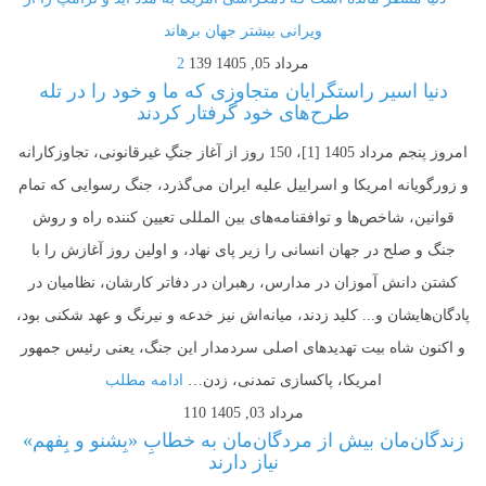
مرداد 05, 1405
139
2
دنیا اسیر راستگرایان متجاوزی‌ که ما و خود را در تله
طرح‌های خود گرفتار کردند
امروز پنجم مرداد 1405 [1]، 150 روز از آغاز جنگِ غیرقانونی، تجاوزکارانه
و زورگویانه امریکا و اسراییل علیه ایران می‌گذرد، جنگ رسوایی که تمام
قوانین، شاخص‌ها و توافقنامه‌های بین المللی تعیین کننده راه و روش
جنگ و صلح در جهان انسانی را زیر پای نهاد، و اولین روز آغازش را با
کشتن دانش آموزان در مدارس، رهبران در دفاتر کارشان، نظامیان در
پادگان‌هایشان و... کلید زدند، میانه‌اش نیز خدعه و نیرنگ و عهد شکنی بود،
و اکنون شاه بیت تهدیدهای اصلی سردمدار این جنگ، یعنی رئیس جمهور
امریکا، پاکسازی تمدنی، زدن…
ادامه مطلب
مرداد 03, 1405
110
زندگان‌مان بیش از مردگان‌مان به خطابِ «بِشنو و بِفهم»
نیاز دارند