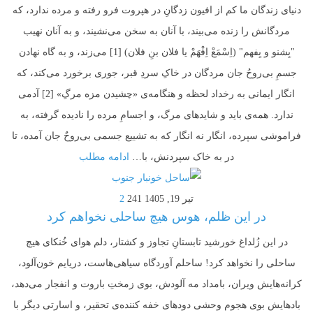
دنیای زندگان ما کم از افیون زدگانِ در هپروت فرو رفته و مرده ندارد، که
مردگانش را زنده می‌بیند، با آنان به سخن می‌نشیند، و به آنان نهیب
"بِشنو و بِفهم" (اِسْمَعْ اِفْهَمْ یا فلان بنِ فلان) [1] می‌زند، و به گاه نهادن
جسمِ بی‌روحُ جان مردگان در خاکِ سردِ قبر، جوری برخورد می‌کند، که
انگار ایمانی به رخداد لحظه و هنگامه‌ی «چشیدن مزه مرگِ» [2] آدمی
ندارد. همه‌ی باید و شایدهای مرگ، و اجسامِ مرده را نادیده گرفته، به
فراموشی سپرده، انگار نه انگار که به تشییع جسمی بی‌روحٌ جان آمده، تا
در به خاک سپردنش، با…
ادامه مطلب
تیر 19, 1405
241
2
در این ظلم، هوس هیچ ساحلی نخواهم کرد
در این زُلداغ خورشید تابستانِ تجاوز و کشتار، دلم هوای خُنکای هیچ
ساحلی را نخواهد کرد! ساحلم آوردگاه سیاهی‌هاست، دریایم خون‌آلود،
کرانه‌هایش ویران، بامداد مه آلودش، بوی زمختِ باروت و انفجار می‌دهد،
بادهایش بوی هجوم وحشی دودهای خفه کننده‌ی تحقیر، و اسارتی دیگر با