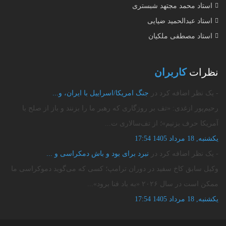
استاد محمد مجتهد شبستری
استاد عبدالحمید ضیایی
استاد مصطفی ملکیان
نظرات
کاربران
- یک نظر اضافه کرد در
جنگ امریکا/اسراییل با ایران، و...
رحیم‌پور ازغدی: «تف بر روزگاری که رهبر ما را بزنند و باز از صلح با
آمریکا حرف بزنیم»؛ از تف‌سالاری ت...
یکشنبه, 18 مرداد 1405 17:54
- یک نظر اضافه کرد در
نبرد برای بود و باش دمکراسی و ...
وکیل سابق کاخ سفید در دوران ترامپ؛ کسی که می‌گوید دموکراسی ما
ممکن است در سال ۲۰۲۶ «به باد فنا برود»...
یکشنبه, 18 مرداد 1405 17:54