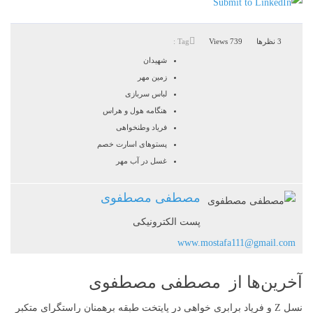
3 نظرها
739 Views
Tag :
شهیدان
زمین مهر
لباس سربازی
هنگامه هول و هراس
فریاد وطنخواهی
پستوهای اسارت خصم
غسل در آب مهر
مصطفی مصطفوی
پست الکترونیکی
www.mostafa111@gmail.com
آخرین‌ها از مصطفی مصطفوی
نسل Z و فریاد برابری خواهی در پایتخت طبقه برهمنان راستگرای متکبر