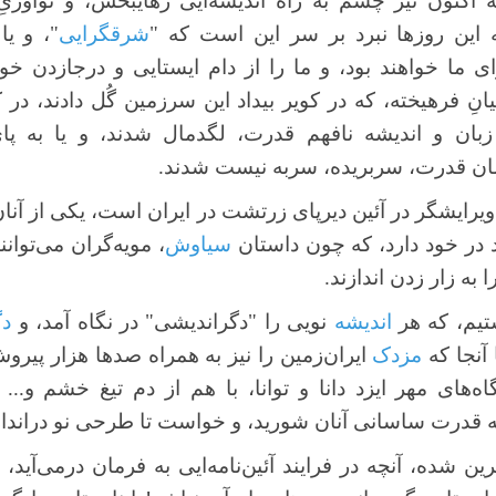
 اکنون نیز چشم به راه اندیشه‌ایی رهایبخش، و نوآوریِ 
 این روزها نبرد بر سر این است که "
شرقگرایی
"، و یا
رای ما خواهند بود، و ما را از دام ایستایی و درجازدن خو
یانِ فرهیخته، که در کویر بیداد این سرزمین گُل دادند، در
زبان و اندیشه‌ نافهم قدرت، لگدمال شدند، و یا به پ
ازمان قدرت، سربریده، سربه نیست شدند.
 ویرایشگر در آئین دیرپای زرتشت در ایران است، یکی از آنان
د در خود دارد، که چون داستان
سیاوش
، مویه‌گران می‌توان
به زار زدن اندازند.
تیم، که هر
اندیشه
نویی را "دگراندیشی" در نگاه آمد، و
دگ
ا آنجا که
مزدک
‌ ایران‌زمین را نیز به همراه صدها هزار پیرو
ه‌های مهر ایزد دانا و توانا، با هم از دم تیغ خشم و... 
مانه قدرت ساسانی آنان شورید، و خواست تا طرحی نو درانداز
ن شده، آنچه در فرایند آئین‌نامه‌ایی به فرمان درمی‌آید، 