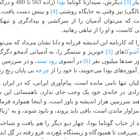
بار
[3]
دیگرش، سیدارتا گوتاما
بودا
[4]
و بینش دست یافت، در
که می‌توان آدمیان را از سرکشی و بیدادگری و تبهک
ی کاست، و او را از تباهی رهانید.
ا که کارنامه این اندیشه فرزانه و دانا نشان می‌داد که می‌ت
آشوکا
های
[5]
خونریز و ستمگر را، به آدمیانی آدمخو دگرگ
ز صدها میلیون نفر
[6]
در آنسوی
رود سند
، و در سرزمین ب
موزه‌های بودا می‌جویند، تا خود را از
چرخه
بی پایان رنجِ ز
یان تنها نامی مانده است، پیام‌آوری ایرانی، که در ایرا
‌زادی در خانه‌ی خود یک وجب جای ندارد، ناهمسانی این س
 سرزمین هزار اندیشه و باور است، و اینجا همواره فرمان
زاوار ماندن است، باقی باید بروند، و نابود شوند، و به "زبال
از جناب گوتاما بودا، چهار دیو دیگر را هم یافت و شناخت،
 می‌رفت تا همبودگاه و زیستگاه مُغ‌زده، فرو رفته در گِل ابت