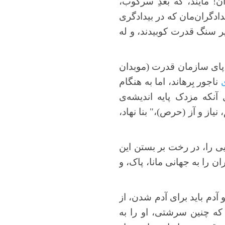
ان! مایند، که بعدِ سرکوب،
دادگران‌مان که در بیدادگری
زیر سنگ قدرت کوبیدند، و له
 پای سازمان قدرت (موبدان
ی
ناجور بِرهاند، اما به هنگام
آنکه مزدک پایه اندیشه‌ی
یاز و آز (حرص)،" بنا نهاد،
ایی را، در رخت بر بستن این
 را به جهانی مانا، پاک، و
 آدم باید برای آدم شدن، از
ه چنین سرشتی، او را به