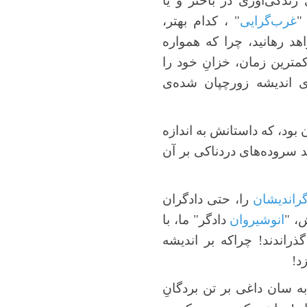
زندگی‌آوری در باختر و یا
 "
غرب‌گرایی
" ، کدام بهتر،
اهد رهانید، چرا که همواره
 کمترین زمان، خزانِ خود را
ای اندیشه زورچپان شده‌ی
 بود، که داستانش به اندازه
ند سروده‌های دردناکی بر آن
راندیشان
را، حتی دادگران
ش، "
انوشیروان
دادگر" ما، با
گذراندند! چراکه بر اندیشه
د!
به سان داغی بر تن بردگانِ