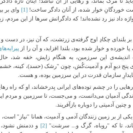
ید تا مرگ بماند، و رهایی از آن نباشد! اینان تازه دادگر
 خوردگانِ خوار شده، از آنان دادگر ساخت!
[1]
وای بر بی
 واژه داد نیز رد نشده‌اند! که دادگرانش سرها از این مردم، 
ر بلندای چکادِ اوج گرفته‌ی زرتشت، که آن نیز، در دست و
 پا خورده و خوار شده بود، بلندا افزاید، و آن را از
پیرایه‌ها
ت اندیشه‌ی این سرزمین، به هنگام زایش، خفه شد، حال 
ی پنج دیوِ آدم و آدمیت‌کُش، چون "رشک (حسد)، کینه، خشم، ن
 پایدارِ سازمان قدرت در این سرزمین بوده، و هست.
رهایی را در چشم توده‌های ایرانی بِدرخشاند، او که راه ره
 زندگی آدمیان می‌دانست، و می‌جست، تا سرزمین و مردم ایران
 و چنین آدمیتی را دوباره بازآفریند.
ه یکی از بر زمین زنندگان آدمی و آدمیت، همانا "نیاز" است، و
َهاند، تا که "روباه، گرگ و... سرشت"
[2]
و ددمنش نشود، ک