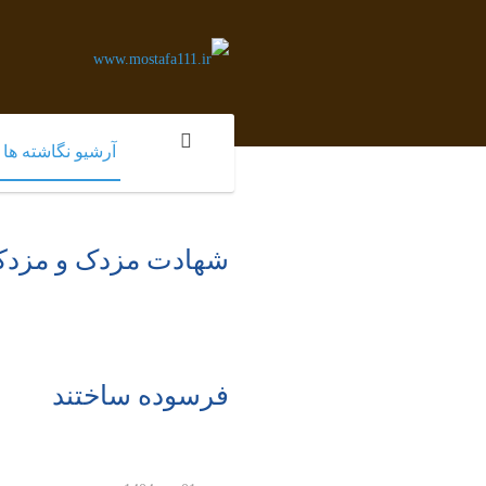
آرشیو نگاشته ها
شهادت مزدک و مزدکیان
فرسوده ساختند