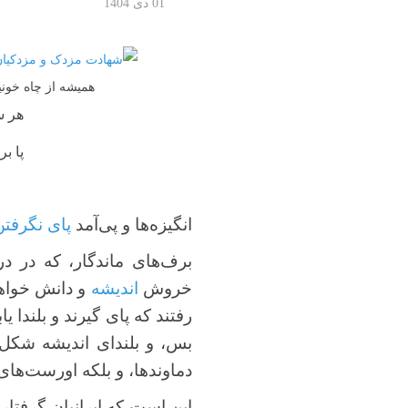
01 دی 1404
همیشه از چاه خونی
هر س
پا بر 
انگیزه‌ها و پی‌آمد
پای نگرفتن
برف‌های ماندگار، که در درا
خروش
اندیشه
و دانش خواهند
رفتند که پای گیرند و بلندا ی
بس، و بلندای اندیشه‌ شکل نگ
دماوندها، و بلکه اورست‌های 
این است که ایرانیانِ گرفتار