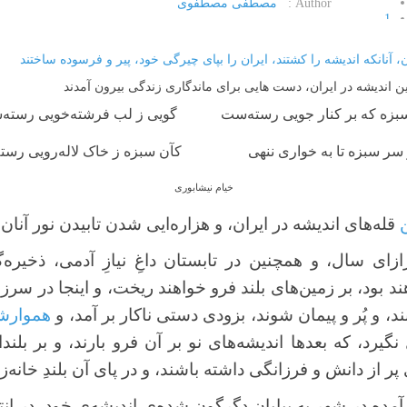
Author :
مصطفی مصطفوی
1
2
3
4
ن اندیشه در ایران، دست هایی برای ماندگاری زندگی بیرون آمدند
5
بزه که بر کنار جویی رسته‌ست گویی ز لب فرشته‌خویی رسته
سر سبزه تا به خواری ننهی
کآن سبزه ز خاک لاله‌رویی رست
خیام نیشابوری
قله‌های اندیشه در ایران، و هزاره‌ایی شدن تابیدن نور آنان
زای سال، و همچنین در تابستان داغِ نیازِ آدمی، ذخیره‌گ
 بود، بر زمین‌های بلند فرو خواهند ریخت، و اینجا در سرزم
ابند، و پُر و پیمان شوند، بزودی دستی ناکار بر آمد، و
هموارش
یرد، که بعدها اندیشه‌های نو بر آن فرو بارند، و بر بلندایش
پر از دانش و فرزانگی داشته باشند، و در پای آن بلندِ خانه‌
 آمده در شهر به بیابان دگرگون شده‌ی اندیشه‌ی خود، در ان