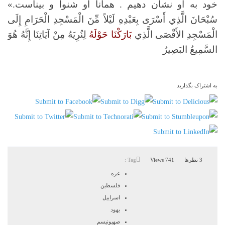
خود به او نشان دهيم . همانا او شنوا و بيناست.»
سُبْحَانَ الَّذِي أَسْرَى بِعَبْدِهِ لَيْلاً مِّنَ الْمَسْجِدِ الْحَرَامِ إِلَى
الْمَسْجِدِ الأَقْصَى الَّذِي
بَارَكْنَا حَوْلَهُ
لِنُرِيَهُ مِنْ آيَاتِنَا إِنَّهُ هُوَ
السَّمِيعُ البَصِيرُ
به اشتراک بگذارید
3 نظرها
741 Views
Tag :
غزه
فلسطین
اسراییل
یهود
صهیونیسم