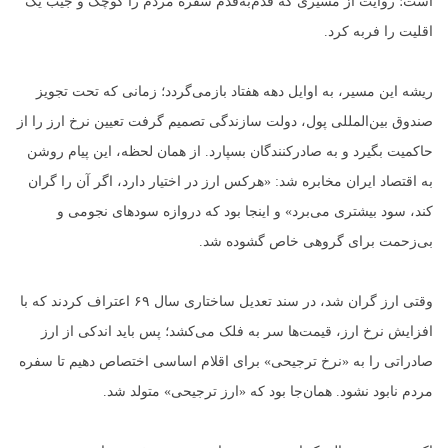
است؛ روایت از مسیری که قدم‌به‌قدم سفره مردم را کوچک و جیب یک
اقلیت را فربه کرد.
ریشه این مسیر، به اوایل دهه هفتاد بازمی‌گردد؛ زمانی که تحت تجویز
صندوق بین‌المللی پول، دولت سازندگی تصمیم گرفت تعیین نرخ ارز را از
حاکمیت بگیرد و به صادرکنندگان بسپارد. از همان لحظه، این پیام روشن
به اقتصاد ایران مخابره شد: «هرکس ارز در اختیار دارد، اگر آن را گران
کند، سود بیشتری می‌برد» و اینجا بود که دروازه سودهای نجومی و
بی‌زحمت برای گروهی خاص گشوده شد.
وقتی ارز گران شد، در سند تعدیل ساختاری سال ۶۹ اعتراف کردند که با
افزایش نرخ ارز، قیمت‌ها سر به فلک می‌کشد؛ پس باید اندکی از ارز
صادراتی را به «نرخ ترجیحی» برای اقلام اساسی اختصاص دهیم تا سفره
مردم نابود نشود. همان‌جا بود که «ارز ترجیحی» متولد شد.