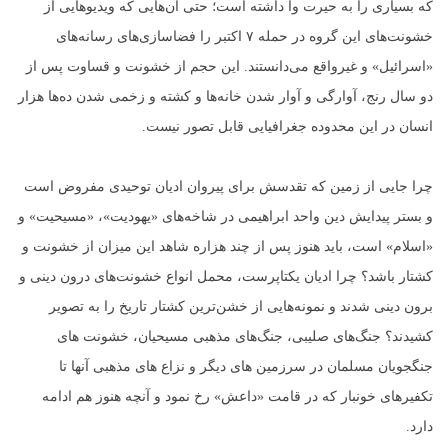
که بسیاری را به حیرت وا داشته است؛ حتی آن‌هایی که ویدیوهایی از
خشونت‌های این گروه در حمله ۷ اکتبر را فضاسازی‌های رسانه‌های
«اسرائیل» و غیرواقع می‌دانستند. این حجم از خشونت و قساوت پس از
دو سال رنج، آوارگی و آوار شدن خانه‌ها و کشته و زخمی شدن ده‌ها هزار
انسان در این محدوده جغرافیایی قابل تصور نیست.
چرا جایی از زمین که تقدسش برای پیروان ادیان توحیدی مفروض است
و بستر پیدایش دین واحد ابراهیمی در شاخه‌های «یهودیت»، «مسیحیت» و
«اسلام» است، باید هنوز پس از چند هزاره شاهد این میزان از خشونت و
کشتار باشد؟ چرا ادیان یکتاپرست، محمل انواع خشونت‌های درون دینی و
برون دینی شدند و نمونه‌هایی از خشن‌ترین کشتار تاریخ را به تصویر
کشیدند؟ جنگ‌های صلیبی، جنگ‌های مذهبی مسیحیان، خشونت های
جنگجویان مسلمان در سرزمین های دیگر و نزاع های مذهبی آنها تا
تکفیرهای خونبار که در قامت «داعش» رخ نمود و آنچه هنوز هم ادامه
دارد.