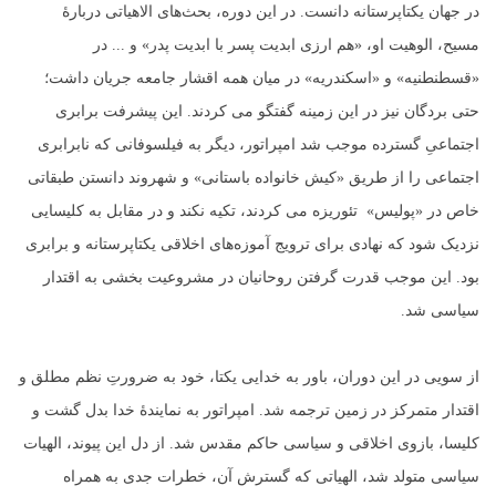
در جهان یکتاپرستانه دانست. در این دوره، بحث‌های الاهیاتی دربارهٔ
مسیح، الوهیت او، «هم ارزی ابدیت پسر با ابدیت پدر» و ... در
«قسطنطنیه» و «اسکندریه» در میان همه اقشار جامعه جریان داشت؛
حتی بردگان نیز در این زمینه گفتگو می کردند. این پیشرفت برابری
اجتماعیِ گسترده موجب شد امپراتور، دیگر به فیلسوفانی که نابرابری
اجتماعی را از طریق «کیش خانواده باستانی» و شهروند دانستن طبقاتی
خاص در «پولیس» تئوریزه می کردند، تکیه نکند و در مقابل به کلیسایی
نزدیک شود که نهادی برای ترویج آموزه‌های اخلاقی یکتاپرستانه و برابری
بود. این موجب قدرت گرفتن روحانیان در مشروعیت بخشی به اقتدار
سیاسی شد.
از سویی در این دوران، باور به خدایی یکتا، خود به ضرورتِ نظم مطلق و
اقتدار متمرکز در زمین ترجمه شد. امپراتور به نمایندهٔ خدا بدل گشت و
کلیسا، بازوی اخلاقی و سیاسی حاکم مقدس شد. از دل این پیوند، الهیات
سیاسی متولد شد، الهیاتی که گسترش آن، خطرات جدی به همراه