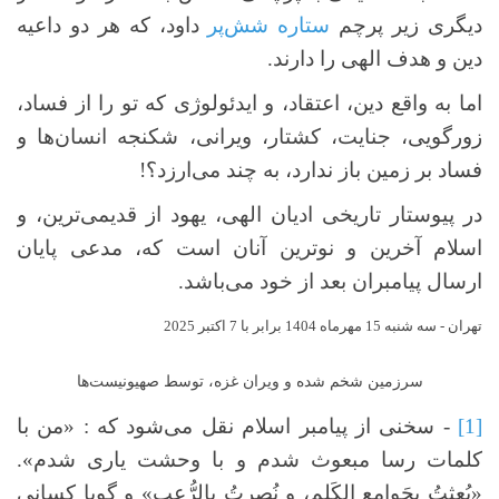
دیگری زیر پرچم
ستاره شش‌پر
داود، که هر دو داعیه
دین و هدف الهی را دارند.
اما به واقع دین، اعتقاد، و ایدئولوژی که تو را از فساد،
زورگویی، جنایت، کشتار، ویرانی، شکنجه انسان‌ها و
فساد بر زمین باز ندارد، به چند می‌ارزد؟!
در پیوستار تاریخی ادیان الهی، یهود از قدیمی‌ترین، و
اسلام آخرین و نوترین آنان است که، مدعی پایان
ارسال پیامبران بعد از خود می‌باشد.
تهران - سه شنبه 15 مهرماه 1404 برابر با 7 اکتبر 2025
سرزمین شخم شده و ویران غزه، توسط صهیونیست‌ها
[1]
- سخنی از پیامبر اسلام نقل می‌شود که : «من با
کلمات رسا مبعوث شدم و با وحشت یاری شدم».
«بُعِثتُ بجَوامِعِ الكَلِمِ، و نُصِرتُ بالرُّعبِ» و گویا کسانی