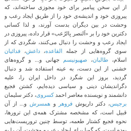
از این سخن پیامبر برای خود مجوزی ساخته‌اند، که
پیروزی خود و اندیشه‌ی خود را از طریق ایجاد رعب و
وحشت در بین دیگران بدست آورند، و لذا کسانی
دکترین خود را بر «اَلنصر بِالرُعب» قرار داده، پیروزی در
ایجاد رعب و وحشت را دنبال می‌کنند، شگردی که از
سوی گروه‌هایی از جمله
القاعده
،
داعش
،
فدائیان
اسلام،
طالبان
،
صهیونیسم
جهانی و... و گروه‌های
خشنی از این دست، به عینه استفاده شد و دنبال
گردید، بروز این شگرد در داخل ایران را، علیه
دگراندیشان دینی و سیاسی دیده‌ایم، کشتن فجیع
دانشمند و نویسنده معاصر احمد
کسروی
، دکتر سلیمان
برجیس
، دکتر داریوش
فروهر
و
همسرش
و... از آن
قبیل است، که مشخصه مشترک همه‌ی این ترورها،
نحوه فجیع کشتار طعمه، توسط چنین تروریست‌هایی
بوده است، که گویا برای ایجاد رعب و وحشت، آن را به