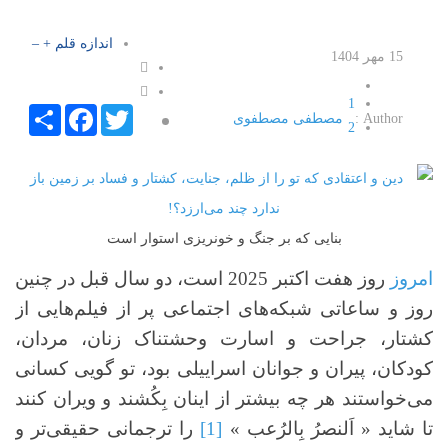
اندازه قلم
+
–
15 مهر 1404
1
Facebook
Share
Twitter
Author :
مصطفی مصطفوی
2
3
4
5
بنایی که بر جنگ و خونریزی استوار است
امروز
روز هفت اکتبر 2025 است، دو سال قبل در چنین
روز و ساعاتی شبکه‌های اجتماعی پر از فیلم‌هایی از
کشتار، جراحت و اسارت وحشتناک زنان، مردان،
کودکان، پیران و جوانان اسراییلی بود، تو گویی کسانی
می‌خواستند هر چه بیشتر از اینان بِکُشند و ویران کنند
تا شاید « اَلنصرُ بِالرُعب »
[1]
را ترجمانی حقیقی‌تر و