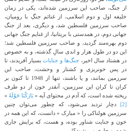
از جنگ، صاحب این سرزمین شده‌اند، یکی در زمان
خلیفه اول و دوم اسلامی، از غنائم جنگِ با رومیان،
صاحب سرزمین فلسطین شد، و دیگری، بعد از جنگ
جهانی دوم، در همدستی با بریتانیا، از غنایم جنگ جهانی
دوم بهره‌مند گردید، و صاحب سرزمین فلسطین شد؛
این دو در طول هزار و اندی سالِ گذشته، و به خصوص
در هشتاد سال اخیر،
جنگ‌ها و جنایات
بسیار آفریدند، تا
در پس خونریزی و کشتار و وحشت، صاحب این
سرزمین بمانند، و یا باشند، تنها از 1948 تا کنون بر
کران تا کران این سرزمین، آنقدر خون از دو طرف
ریخته شده است، که آدم در محتوای آیه «
بَارَكْنَا حَوْلَهُ
»
[2]
دچار تردید می‌شود، که چطور می‌توان چنین
سرزمین هولناکی را « مبارک » دانست، که این همه در
خون و جنایت شناور بوده، و هست، که برایش جاری
شده، و جاری می شود؟!