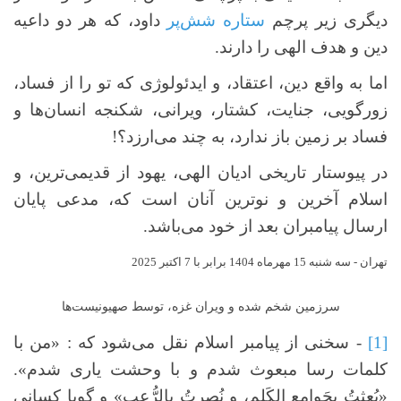
دیگری زیر پرچم
ستاره شش‌پر
داود، که هر دو داعیه
دین و هدف الهی را دارند.
اما به واقع دین، اعتقاد، و ایدئولوژی که تو را از فساد،
زورگویی، جنایت، کشتار، ویرانی، شکنجه انسان‌ها و
فساد بر زمین باز ندارد، به چند می‌ارزد؟!
در پیوستار تاریخی ادیان الهی، یهود از قدیمی‌ترین، و
اسلام آخرین و نوترین آنان است که، مدعی پایان
ارسال پیامبران بعد از خود می‌باشد.
تهران - سه شنبه 15 مهرماه 1404 برابر با 7 اکتبر 2025
سرزمین شخم شده و ویران غزه، توسط صهیونیست‌ها
[1]
- سخنی از پیامبر اسلام نقل می‌شود که : «من با
کلمات رسا مبعوث شدم و با وحشت یاری شدم».
«بُعِثتُ بجَوامِعِ الكَلِمِ، و نُصِرتُ بالرُّعبِ» و گویا کسانی