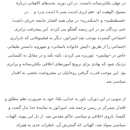
در جهان یکتاپرستانه دانست. در این دوره، بحث‌های الاهیاتی دربارهٔ
مسیح، الوهیت او، «هم ارزی ابدیت پسر با ابدیت پدر» و ... در
«قسطنطنیه» و «اسکندریه» در میان همه اقشار جامعه جریان داشت؛
حتی بردگان نیز در این زمینه گفتگو می کردند. این پیشرفت برابری
اجتماعیِ گسترده موجب شد امپراتور، دیگر به فیلسوفانی که نابرابری
اجتماعی را از طریق «کیش خانواده باستانی» و شهروند دانستن طبقاتی
خاص در «پولیس» تئوریزه می کردند، تکیه نکند و در مقابل به کلیسایی
نزدیک شود که نهادی برای ترویج آموزه‌های اخلاقی یکتاپرستانه و برابری
بود. این موجب قدرت گرفتن روحانیان در مشروعیت بخشی به اقتدار
سیاسی شد.
از سویی در این دوران، باور به خدایی یکتا، خود به ضرورتِ نظم مطلق و
اقتدار متمرکز در زمین ترجمه شد. امپراتور به نمایندهٔ خدا بدل گشت و
کلیسا، بازوی اخلاقی و سیاسی حاکم مقدس شد. از دل این پیوند، الهیات
سیاسی متولد شد، الهیاتی که گسترش آن، خطرات جدی به همراه