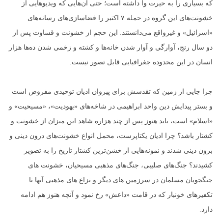
که بسیاری را به حیرت وا داشته است؛ حتی آن‌هایی که ویدیوهایی از
خشونت‌های این گروه در حمله ۷ اکتبر را فضاسازی‌های رسانه‌های
«اسرائیل» و غیرواقع می‌دانستند. این حجم از خشونت و قساوت پس از
دو سال رنج، آوارگی و آوار شدن خانه‌ها و کشته و زخمی شدن ده‌ها هزار
انسان در این محدوده جغرافیایی قابل تصور نیست.
چرا جایی از زمین که تقدسش برای پیروان ادیان توحیدی مفروض است
و بستر پیدایش دین واحد ابراهیمی در شاخه‌های «یهودیت»، «مسیحیت» و
«اسلام» است، باید هنوز پس از چند هزاره شاهد این میزان از خشونت و
کشتار باشد؟ چرا ادیان یکتاپرست، محمل انواع خشونت‌های درون دینی و
برون دینی شدند و نمونه‌هایی از خشن‌ترین کشتار تاریخ را به تصویر
کشیدند؟ جنگ‌های صلیبی، جنگ‌های مذهبی مسیحیان، خشونت های
جنگجویان مسلمان در سرزمین های دیگر و نزاع های مذهبی آنها تا
تکفیرهای خونبار که در قامت «داعش» رخ نمود و آنچه هنوز هم ادامه
دارد.