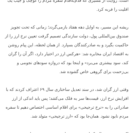
است؛ روایت از مسیری که قدم‌به‌قدم سفره مردم را کوچک و جیب یک
اقلیت را فربه کرد.
ریشه این مسیر، به اوایل دهه هفتاد بازمی‌گردد؛ زمانی که تحت تجویز
صندوق بین‌المللی پول، دولت سازندگی تصمیم گرفت تعیین نرخ ارز را از
حاکمیت بگیرد و به صادرکنندگان بسپارد. از همان لحظه، این پیام روشن
به اقتصاد ایران مخابره شد: «هرکس ارز در اختیار دارد، اگر آن را گران
کند، سود بیشتری می‌برد» و اینجا بود که دروازه سودهای نجومی و
بی‌زحمت برای گروهی خاص گشوده شد.
وقتی ارز گران شد، در سند تعدیل ساختاری سال ۶۹ اعتراف کردند که با
افزایش نرخ ارز، قیمت‌ها سر به فلک می‌کشد؛ پس باید اندکی از ارز
صادراتی را به «نرخ ترجیحی» برای اقلام اساسی اختصاص دهیم تا سفره
مردم نابود نشود. همان‌جا بود که «ارز ترجیحی» متولد شد.