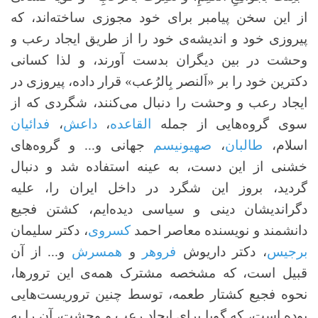
از این سخن پیامبر برای خود مجوزی ساخته‌اند، که
پیروزی خود و اندیشه‌ی خود را از طریق ایجاد رعب و
وحشت در بین دیگران بدست آورند، و لذا کسانی
دکترین خود را بر «اَلنصر بِالرُعب» قرار داده، پیروزی در
ایجاد رعب و وحشت را دنبال می‌کنند، شگردی که از
سوی گروه‌هایی از جمله
القاعده
،
داعش
،
فدائیان
اسلام،
طالبان
،
صهیونیسم
جهانی و... و گروه‌های
خشنی از این دست، به عینه استفاده شد و دنبال
گردید، بروز این شگرد در داخل ایران را، علیه
دگراندیشان دینی و سیاسی دیده‌ایم، کشتن فجیع
دانشمند و نویسنده معاصر احمد
کسروی
، دکتر سلیمان
برجیس
، دکتر داریوش
فروهر
و
همسرش
و... از آن
قبیل است، که مشخصه مشترک همه‌ی این ترورها،
نحوه فجیع کشتار طعمه، توسط چنین تروریست‌هایی
بوده است، که گویا برای ایجاد رعب و وحشت، آن را به