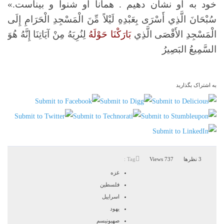
خود به او نشان دهيم . همانا او شنوا و بيناست.»
سُبْحَانَ الَّذِي أَسْرَى بِعَبْدِهِ لَيْلاً مِّنَ الْمَسْجِدِ الْحَرَامِ إِلَى
الْمَسْجِدِ الأَقْصَى الَّذِي
بَارَكْنَا حَوْلَهُ
لِنُرِيَهُ مِنْ آيَاتِنَا إِنَّهُ هُوَ
السَّمِيعُ البَصِيرُ
به اشتراک بگذارید
3 نظرها
737 Views
Tag :
غزه
فلسطین
اسراییل
یهود
صهیونیسم