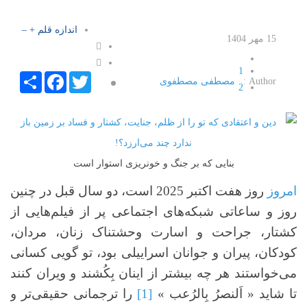
اندازه قلم
+
–
15 مهر 1404
1
Facebook
Share
Twitter
Author :
مصطفی مصطفوی
2
3
4
5
بنایی که بر جنگ و خونریزی استوار است
امروز
روز هفت اکتبر 2025 است، دو سال قبل در چنین
روز و ساعاتی شبکه‌های اجتماعی پر از فیلم‌هایی از
کشتار، جراحت و اسارت وحشتناک زنان، مردان،
کودکان، پیران و جوانان اسراییلی بود، تو گویی کسانی
می‌خواستند هر چه بیشتر از اینان بِکُشند و ویران کنند
تا شاید « اَلنصرُ بِالرُعب »
[1]
را ترجمانی حقیقی‌تر و