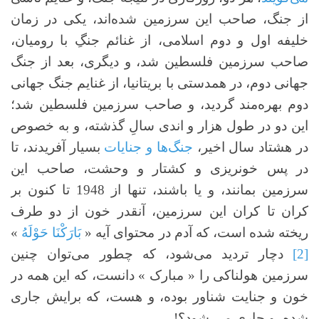
از جنگ، صاحب این سرزمین شده‌اند، یکی در زمان
خلیفه اول و دوم اسلامی، از غنائم جنگِ با رومیان،
صاحب سرزمین فلسطین شد، و دیگری، بعد از جنگ
جهانی دوم، در همدستی با بریتانیا، از غنایم جنگ جهانی
دوم بهره‌مند گردید، و صاحب سرزمین فلسطین شد؛
این دو در طول هزار و اندی سالِ گذشته، و به خصوص
در هشتاد سال اخیر،
جنگ‌ها و جنایات
بسیار آفریدند، تا
در پس خونریزی و کشتار و وحشت، صاحب این
سرزمین بمانند، و یا باشند، تنها از 1948 تا کنون بر
کران تا کران این سرزمین، آنقدر خون از دو طرف
ریخته شده است، که آدم در محتوای آیه «
بَارَكْنَا حَوْلَهُ
»
[2]
دچار تردید می‌شود، که چطور می‌توان چنین
سرزمین هولناکی را « مبارک » دانست، که این همه در
خون و جنایت شناور بوده، و هست، که برایش جاری
شده، و جاری می شود؟!