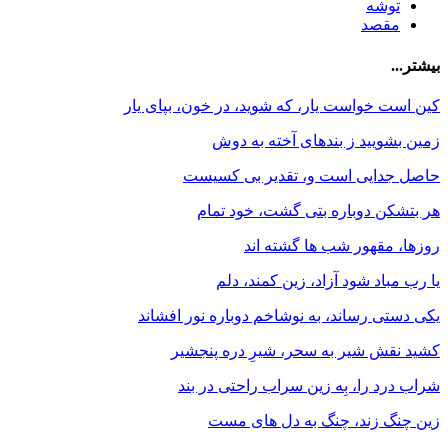
توشه
مقصد
بیشتر...
کین است خواست یار، که شوید، در خون، بپای یار
زمین بشویید ز بندهای آخته به دوش
حاصل جدایی است و، تقدیر بی کسیست
هر بتشکن دوباره بتی گشت، خود تمام
روزها، مقهور شب ها گشته اند
یا رب مباد شود آزاد، زین کمند، دلم
یکی دستی رساند، به نوشاخم دوباره نور افشاند
کشید نقش شیر به سحر، شیرِ دره پنجشیر
شراب درد را، بِه زین سراب راحتی در بند
زین چنگ زند، چنگ به دل های مست