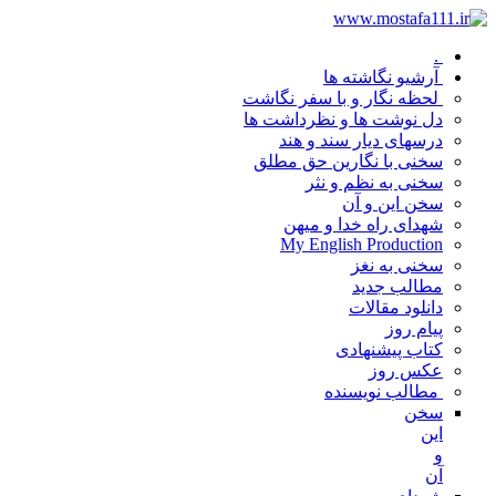
.
آرشیو نگاشته ها
لحظه نگار و با سفر نگاشت
دل نوشت ها و نظرداشت ها
درسهای دیار سند و هند
سخنی با نگارین حق مطلق
سخنی به نظم و نثر
سخن این و آن
شهدای راه خدا و میهن
My English Production
سخنی به نغز
مطالب جدید
دانلود مقالات
پیام روز
کتاب پیشنهادی
عکس روز
مطالب نویسنده
سخن
این
و
آن