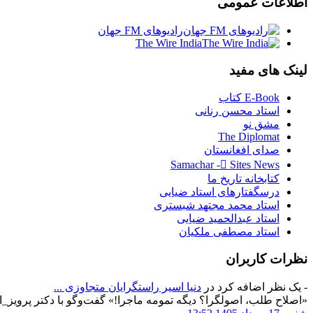
اطلاعات
عمومی
رادیوهای FM جهان
The Wire India
لینک
های مفید
E-Book کتاب
استاد محسن رنانی
مشق نو
The Diplomat
صدای افغانستان
Samachar - ُSites News
کتابخانه تاریخ ما
درسگفتارهای استاد ضیایی
استاد محمد مجتهد شبستری
استاد عبدالحمید ضیایی
استاد مصطفی ملکیان
نظرات
کاربران
- یک نظر اضافه کرد در
دنیا اسیر راستگرایان متجاوزی‌ ...
«اصلاح طلب، اصولگرا؟ دیگه تمومه ماجرا!» گفت‌وگو با دکتر پرویز_