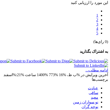
این مورد را ارزیابی کنید
1
2
3
4
5
(0 رای‌ها)
به اشتراک بگذارید
ادامه مطلب...
آخرین ویرایش در %ب ظ، %16 %773 %1400 ساعت %21:%اسفند
برچسب‌ها
عبادت
ساقی
معبد
نو سواران زمین
نوحه گران