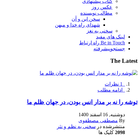
کتاب پیشنهادی
عکس روز
مطالب نویسنده
سخن این و آن
شهدای راه خدا و میهن
سخنی به نغز
لینک های مفید
Be in Touch راه ارتباط
جستجوپیشرفته
The
Latest
1 نظرات
ادامه مطلب
توشه را نه بر مدار انس بودن، در جهان ظلم ما
دوشنبه, 16 اسفند 1400
By
مصطفی مصطفوی
منتشرشده در
سخنی به نظم و نثر
2098
کلیک ها