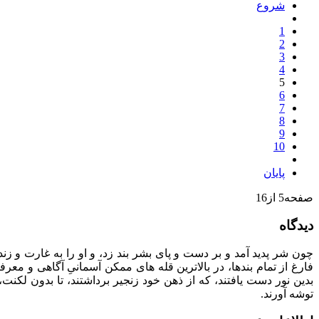
شروع
1
2
3
4
5
6
7
8
9
10
پایان
صفحه5 از16
دیدگاه
چون شر پدید آمد و بر دست و پای بشر بند زد، و او را به غارت و زندان
فارغ از تمام بندها، در بالاترین قله های ممکن آسمانیِ آگاهی و معرف
بدین نور دست یافتند، که از ذهن خود زنجیر برداشتند، تا بدون لکنت
توشه آورند.