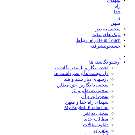
شهدای
راه
خدا
و
میهن
سخنی به نغز
لینک های مفید
Be in Touch راه ارتباط
جستجوپیشرفته
.
آرشیو نگاشته ها
لحظه نگار و با سفر نگاشت
دل نوشت ها و نظرداشت ها
درسهای دیار سند و هند
سخنی با نگارین حق مطلق
سخنی به نظم و نثر
سخن این و آن
شهدای راه خدا و میهن
My English Production
سخنی به نغز
مطالب جدید
دانلود مقالات
پیام روز